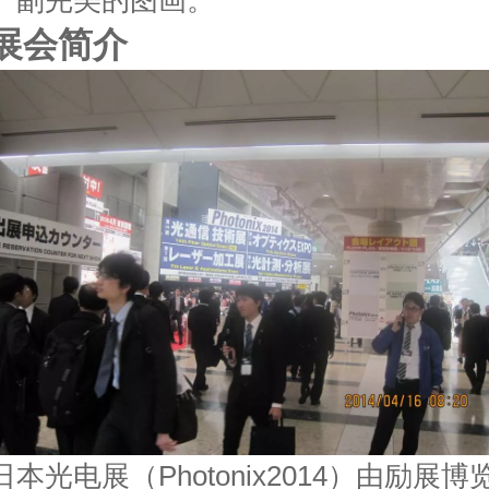
一副完美的图画。
展会简介
日本光电展（
Photonix201
4
）
由
励
展博