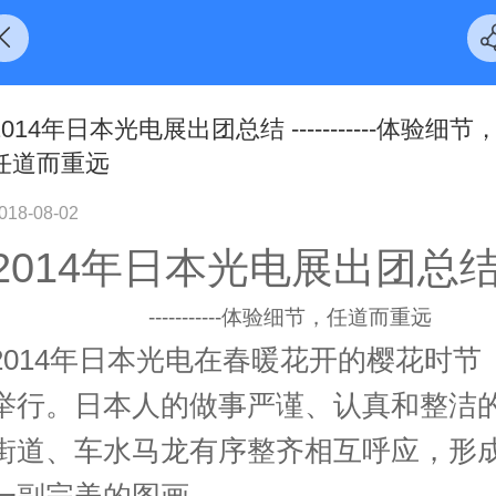
2014年日本光电展出团总结 -----------体验细节
任道而重远
018-08-02
2014
年日本光电展
出团总
-----------
体验细节，任道而重远
2014
年日本
光电在
春暖花开的
樱花时节
举行
。
日本人的做事严谨、认真和整洁
街道、
车水马龙有序
整齐相互呼应，形