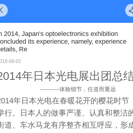
n 2014, Japan's optoelectronics exhibition
oncluded its experience, namely, experience
etails, Re
018-08-02
2014
年日本光电展
出团总
-----------
体验细节，任道而重远
2014
年日本
光电在
春暖花开的
樱花时节
举行
。
日本人的做事严谨、认真和整洁
街道、
车水马龙有序
整齐相互呼应，形